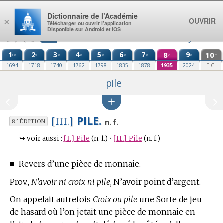
Aller au contenu
Dictionnaire de l’Académie
OUVRIR
×
Télécharger ou ouvrir l’application
Disponible sur Android et iOS
1
2
3
4
5
6
7
8
9
10
re
e
e
e
e
e
e
e
e
e
1694
1718
1740
1762
1798
1835
1878
1935
2024
E.C.
pile
PILE.
[III.]
e
n. f.
8
ÉDITION
↪
voir aussi :
[I.]
Pile
(n. f.)
•
[II.]
Pile
(n. f.)
■
Revers d’une pièce de monnaie.
Prov.,
N’avoir ni croix ni pile,
N’avoir point d’argent.
On appelait autrefois
Croix ou pile
une Sorte de jeu
de hasard où l’on jetait une pièce de monnaie en