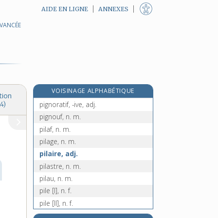
AIDE EN LIGNE
ANNEXES
AVANCÉE
e
pignochage, n. m.
[8
édition]
pignocher, v. intr.
pignon [I], n. m.
pignon [II], n. m.
pignon [III], n. m.
e
VOISINAGE ALPHABÉTIQUE
pignoné, ée, adj.
[5
édition]
tion
pignoratif, -ive, adj.
4)
pignouf, n. m.
pilaf, n. m.
pilage, n. m.
pilaire, adj.
pilastre, n. m.
pilau, n. m.
pile [I], n. f.
pile [II], n. f.
pile [III], n. f.