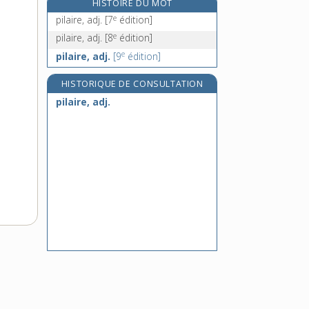
HISTOIRE DU MOT
pile-poil, adv.
e
pilaire, adj.
[7
édition]
piler [I], v. tr.
e
pilaire, adj.
[8
édition]
piler [II], v. intr.
e
pilaire, adj.
[9
édition]
pilet, n. m.
HISTORIQUE DE CONSULTATION
pilaire, adj.