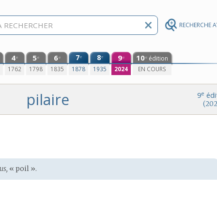
RECHERCHE 
4
5
6
7
8
9
10
e
e
édition
e
e
e
e
e
0
1762
1798
1835
1878
1935
2024
EN COURS
pilaire
e
9
édi
(202
us,
« poil ».