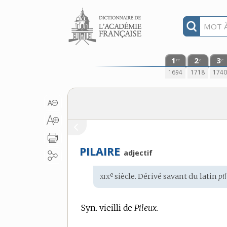
Aller au contenu
1
2
3
re
e
e
1694
1718
174
PILAIRE
adjectif
xix
e
Étymologie
siècle. Dérivé savant du
latin
pil
:
Syn. vieilli de
Pileux.