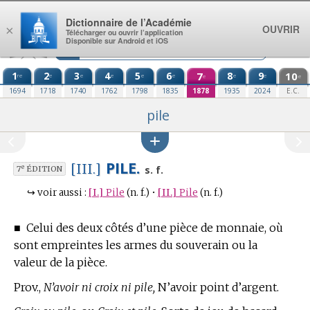
Aller au contenu
Dictionnaire de l’Académie
OUVRIR
×
Télécharger ou ouvrir l’application
Disponible sur Android et iOS
1
2
3
4
5
6
7
8
9
10
re
e
e
e
e
e
e
e
e
e
1694
1718
1740
1762
1798
1835
1878
1935
2024
E.C.
pile
PILE.
[III.]
e
s. f.
7
ÉDITION
↪
voir aussi :
[I.]
Pile
(n. f.)
•
[II.]
Pile
(n. f.)
■
Celui des deux côtés d’une pièce de monnaie, où
sont empreintes les armes du souverain ou la
valeur de la pièce.
Prov.,
N’avoir ni croix ni pile,
N’avoir point d’argent.