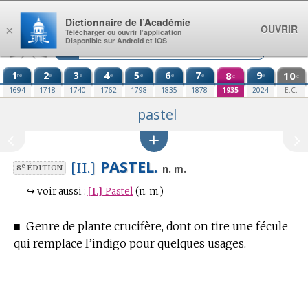
Aller au contenu
Dictionnaire de l’Académie
OUVRIR
×
Télécharger ou ouvrir l’application
Disponible sur Android et iOS
1
2
3
4
5
6
7
8
9
10
re
e
e
e
e
e
e
e
e
e
1694
1718
1740
1762
1798
1835
1878
1935
2024
E.C.
pastel
PASTEL.
[II.]
e
n. m.
8
ÉDITION
↪
voir aussi :
[I.]
Pastel
(n. m.)
■
Genre de plante crucifère, dont on tire une fécule
qui remplace l’indigo pour quelques usages.