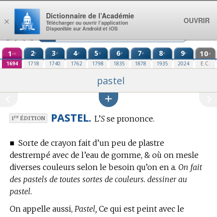
Aller au contenu
Dictionnaire de l’Académie
OUVRIR
×
Télécharger ou ouvrir l’application
Disponible sur Android et iOS
1
2
3
4
5
6
7
8
9
10
e
e
e
e
e
e
e
e
re
e
1694
1718
1740
1762
1798
1835
1878
1935
2024
E.C.
pastel
PASTEL.
L’
S
se prononce.
re
1
ÉDITION
■
Sorte de crayon fait d’un peu de plastre
destrempé avec de l’eau de gomme, & où on mesle
diverses couleurs selon le besoin qu’on en a.
On fait
des pastels de toutes sortes de couleurs. dessiner au
pastel.
On appelle aussi,
Pastel,
Ce qui est peint avec le