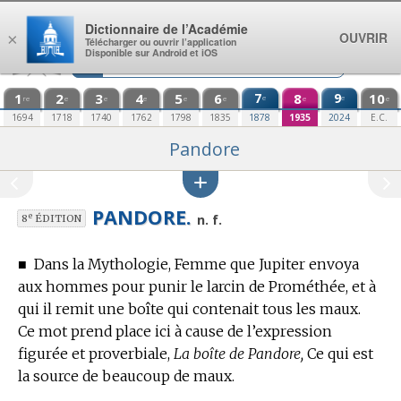
Aller au contenu
Dictionnaire de l’Académie
OUVRIR
×
Télécharger ou ouvrir l’application
Disponible sur Android et iOS
1
2
3
4
5
6
7
8
9
10
e
e
re
e
e
e
e
e
e
e
1694
1718
1740
1762
1798
1835
1878
1935
2024
E.C.
Pandore
PANDORE.
e
n. f.
8
ÉDITION
■
Dans la Mythologie, Femme que Jupiter envoya
aux hommes pour punir le larcin de Prométhée, et à
qui il remit une boîte qui contenait tous les maux.
Ce mot prend place ici à cause de l’expression
figurée et proverbiale,
La boîte de Pandore,
Ce qui est
la source de beaucoup de maux.