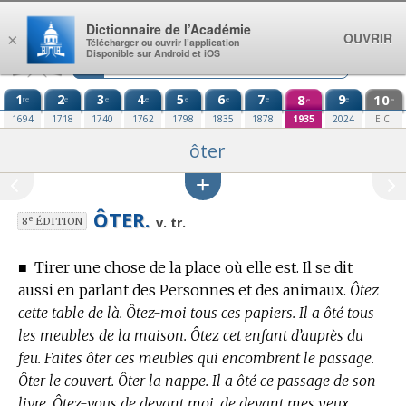
Aller au contenu
Dictionnaire de l’Académie
OUVRIR
×
Télécharger ou ouvrir l’application
Disponible sur Android et iOS
1
2
3
4
5
6
7
8
9
10
re
e
e
e
e
e
e
e
e
e
1694
1718
1740
1762
1798
1835
1878
1935
2024
E.C.
ôter
ÔTER.
e
v. tr.
8
ÉDITION
■
Tirer une chose de la place où elle est. Il se dit
aussi en parlant des Personnes et des animaux.
Ôtez
cette table de là. Ôtez-moi tous ces papiers. Il a ôté tous
les meubles de la maison. Ôtez cet enfant d’auprès du
feu. Faites ôter ces meubles qui encombrent le passage.
Ôter le couvert. Ôter la nappe. Il a ôté ce passage de son
livre. Ôtez-vous de devant moi, de devant mes yeux.