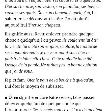
manteau à un enfant. Ôter ses chaussures à quelqu’un.
Ôter sa chemise, son veston, son pantalon, ses bas, sa
cravate, ses gants. Ôter son chapeau à quelqu’un,
Le
saluer en se découvrant la tête. On dit plutôt
aujourd’hui
Tirer son chapeau.
Il signifie aussi Ravir, enlever, prendre quelque
chose à quelqu’un, l’en priver.
Ils voulaient lui ôter
la vie. On lui a ôté son emploi, sa place, la moitié de
ses appointements. Je ne veux point vous ôter le
plaisir de faire telle chose. Cette maladie lui a ôté
l’usage de la parole. Ne m’ôtez pas la bonne opinion
que j’ai de vous.
Fig. et fam.,
Ôter le pain de la bouche à quelqu’un,
Lui ôter le moyen de subsister.
Ôter
■
signifie encore Faire cesser, faire passer,
délivrer quelqu’un de quelque chose qui
l’incommode.
Ces cachets sont ce qu’il y a de meilleur