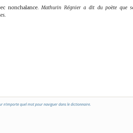
avec nonchalance.
Mathurin Régnier a dit du poète que s
es.
ur n’importe quel mot pour naviguer dans le dictionnaire.