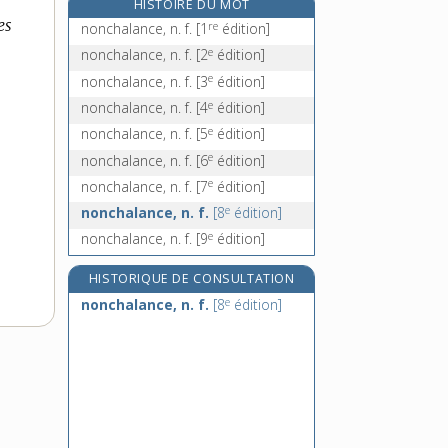
HISTOIRE DU MOT
non-comparution, n. f.
es
re
nonchalance, n. f.
[1
édition]
non-conciliation, n. f.
e
nonchalance, n. f.
[2
édition]
non-conformisme, n. m.
e
nonchalance, n. f.
[3
édition]
non-conformiste, n.
e
nonchalance, n. f.
[4
édition]
e
nonchalance, n. f.
[5
édition]
e
nonchalance, n. f.
[6
édition]
e
nonchalance, n. f.
[7
édition]
e
nonchalance, n. f.
[8
édition]
e
nonchalance, n. f.
[9
édition]
HISTORIQUE DE CONSULTATION
e
nonchalance, n. f.
[8
édition]