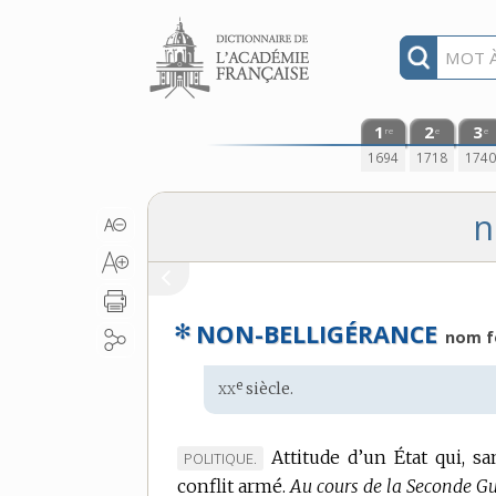
Aller au contenu
1
2
3
re
e
e
1694
1718
174
n
✻
NON-BELLIGÉRANCE
nom f
xx
e
Étymologie
siècle.
:
Attitude d’un État qui, s
MARQUE
POLITIQUE.
conflit armé.
DE
Au cours de la Seconde Gu