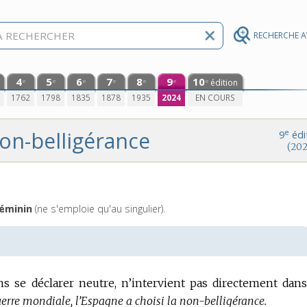
RECHERCHE 
4
5
6
7
8
9
10
édition
e
e
e
e
e
e
e
0
1762
1798
1835
1878
1935
2024
EN COURS
on-belligérance
e
9
édi
(202
éminin
(ne s'emploie qu'au singulier).
ans se déclarer neutre, n’intervient pas directement dan
erre mondiale, l’Espagne a choisi la non-belligérance.