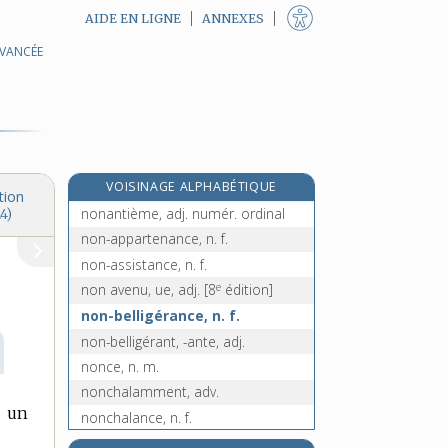
AIDE EN LIGNE
ANNEXES
nonagénaire, adj.
AVANCÉE
e
nonagésime, adj. m.
[7
édition]
non-agression, n. f.
non-aligné, -ée, adj.
non-alignement, n. m.
nonante, adj. numér. cardinal inv.
VOISINAGE ALPHABÉTIQUE
et n. m. inv.
tion
nonantième, adj. numér. ordinal
4)
non-appartenance, n. f.
non-assistance, n. f.
e
non avenu, ue, adj.
[8
édition]
non-belligérance, n. f.
non-belligérant, -ante, adj.
nonce, n. m.
nonchalamment, adv.
s un
nonchalance, n. f.
nonchalant, -ante, adj.