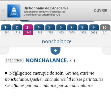
Aller au contenu
Dictionnaire de l’Académie
OUVRIR
×
Télécharger ou ouvrir l’application
Disponible sur Android et iOS
1
2
3
4
5
6
7
8
9
10
re
e
e
e
e
e
e
e
e
e
1694
1718
1740
1762
1798
1835
1878
1935
2024
E.C.
nonchalance
NONCHALANCE.
e
s. f.
3
ÉDITION
■
Négligence, manque de soin.
Grande, extrême
nonchalance. Quelle nonchalance ! Il laisse périr toutes
ses affaires par nonchalance, par sa nonchalance.