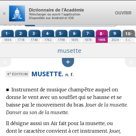
Aller au contenu
Dictionnaire de l’Académie
OUVRIR
×
Télécharger ou ouvrir l’application
Disponible sur Android et iOS
1
2
3
4
5
6
7
8
9
10
re
e
e
e
e
e
e
e
e
e
1694
1718
1740
1762
1798
1835
1878
1935
2024
E.C.
musette
MUSETTE.
e
n. f.
8
ÉDITION
■
Instrument de musique champêtre auquel on
donne le vent avec un soufflet qui se hausse et se
baisse par le mouvement du bras.
Jouer de la musette.
Danser au son de la musette.
Il désigne aussi un Air fait pour la musette, ou
dont le caractère convient à cet instrument.
Jouer,