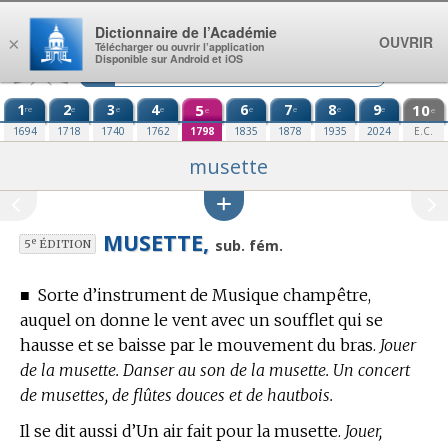
Aller au contenu
Dictionnaire de l’Académie
OUVRIR
×
Télécharger ou ouvrir l’application
Disponible sur Android et iOS
1
2
3
4
5
6
7
8
9
10
re
e
e
e
e
e
e
e
e
e
1694
1718
1740
1762
1798
1835
1878
1935
2024
E.C.
musette
MUSETTE,
e
sub. fém.
5
ÉDITION
■
Sorte d’instrument de Musique champêtre,
auquel on donne le vent avec un soufflet qui se
hausse et se baisse par le mouvement du bras.
Jouer
de la musette. Danser au son de la musette. Un concert
de musettes, de flûtes douces et de hautbois.
Il se dit aussi d’Un air fait pour la musette.
Jouer,