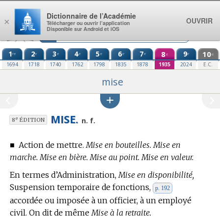
Aller au contenu
Dictionnaire de l’Académie
OUVRIR
×
Télécharger ou ouvrir l’application
Disponible sur Android et iOS
1
2
3
4
5
6
7
8
9
10
re
e
e
e
e
e
e
e
e
e
1694
1718
1740
1762
1798
1835
1878
1935
2024
E.C.
mise
MISE.
e
n. f.
8
ÉDITION
■
Action de mettre.
Mise en bouteilles. Mise en
marche. Mise en bière. Mise au point. Mise en valeur.
En
termes d’Administration,
Mise en disponibilité,
Suspension temporaire de fonctions,
p. 192
accordée ou imposée à un officier, à un employé
civil. On dit de même
Mise à la retraite.