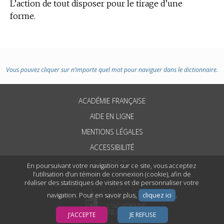
L’action de tout disposer pour le tirage d’une
forme.
Vous pouvez cliquer sur n’importe quel mot pour naviguer dans le dictionnaire.
ACADÉMIE FRANÇAISE
AIDE EN LIGNE
MENTIONS LÉGALES
ACCESSIBILITÉ
CONTACTS
En poursuivant votre navigation sur ce site, vous acceptez
l’utilisation d’un témoin de connexion (cookie), afin de
réaliser des statistiques de visites et de personnaliser votre
navigation. Pour en savoir plus,
cliquez ici
.
J’ACCEPTE
JE REFUSE