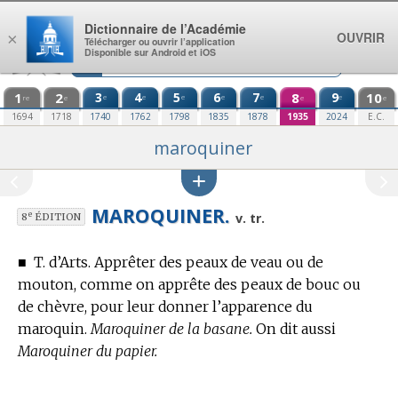
Aller au contenu
Dictionnaire de l’Académie
OUVRIR
×
Télécharger ou ouvrir l’application
Disponible sur Android et iOS
1
2
3
4
5
6
7
8
9
10
e
e
e
e
e
e
re
e
e
e
1694
1718
1740
1762
1798
1835
1878
1935
2024
E.C.
maroquiner
MAROQUINER.
e
v. tr.
8
ÉDITION
■
T. d’Arts.
Apprêter des peaux de veau ou de
mouton, comme on apprête des peaux de bouc ou
de chèvre, pour leur donner l’apparence du
maroquin.
Maroquiner de la basane.
On dit aussi
Maroquiner du papier.