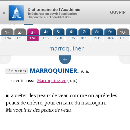
Aller au contenu
Dictionnaire de l’Académie
OUVRIR
×
Télécharger ou ouvrir l’application
Disponible sur Android et iOS
1
2
3
4
5
6
7
8
9
10
e
e
e
e
e
e
re
e
e
e
1694
1718
1740
1762
1798
1835
1878
1935
2024
E.C.
marroquiner
MARROQUINER.
e
v. a.
3
ÉDITION
↪
voir aussi :
Marroquiné, ée
(p. p.)
■
apréter des peaux de veau comme on apréte les
peaux de chèvre, pour en faire du marroquin.
Marroquiner des peaux de veau.