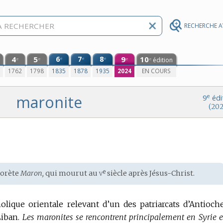
RECHERCHE 
4
5
6
7
8
9
10
e
e
e
édition
e
e
e
e
0
1762
1798
1835
1878
1935
2024
EN COURS
maronite
e
9
édi
(202
v
e
horète
Maron,
qui mourut au
siècle
après Jésus-Christ.
ique orientale relevant d’un des patriarcats d’Antioche
Liban.
Les maronites se rencontrent principalement en Syrie e