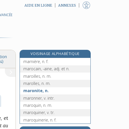
AIDE EN LIGNE
ANNEXES
AVANCÉE
marnage [I], n. m.
marnage [II], n. m.
marne, n. f.
marner [I], v. tr. et intr.
marner [II], v. intr.
VOISINAGE ALPHABÉTIQUE
marneux, -euse, adj.
tion
marnière, n. f.
4)
marocain, -aine, adj. et n.
maroilles, n. m.
marolles, n. m.
maronite, n.
maronner, v. intr.
maroquin, n. m.
maroquiner, v. tr.
, et
maroquinerie, n. f.
t au
maroquinier, -ière, n.