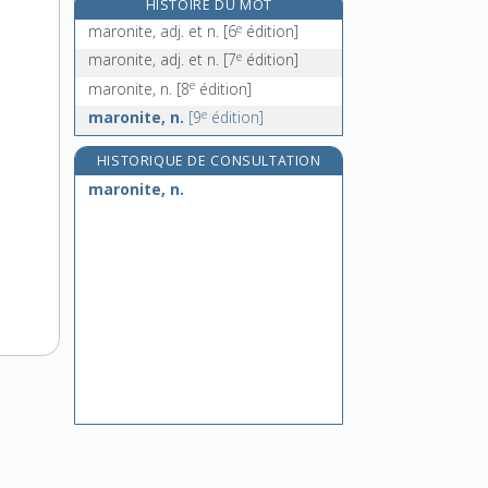
HISTOIRE DU MOT
marotique, adj.
e
maronite, adj. et n.
[6
édition]
marotte, n. f.
e
maronite, adj. et n.
[7
édition]
marouette, n. f.
e
maronite, n.
[8
édition]
marouflage, n. m.
e
maronite, n.
[9
édition]
HISTORIQUE DE CONSULTATION
maronite, n.