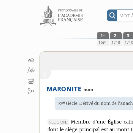
Aller au contenu
1
2
3
re
e
e
1694
1718
174
MARONITE
nom
xv
e
Étymologie
siècle. Dérivé du
nom
de l’anac
:
Membre d’une Église cathol
MARQUE
RELIGION.
dont le siège principal est au mont 
DE