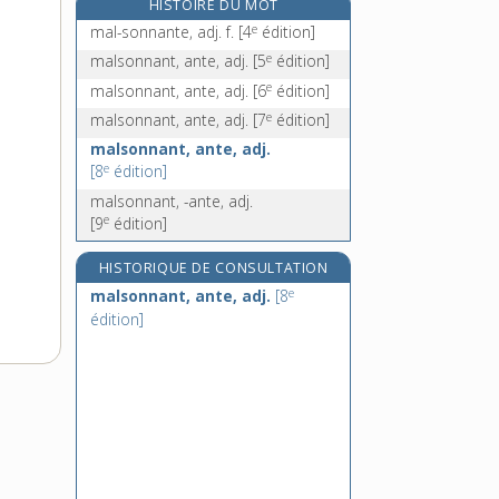
HISTOIRE DU MOT
maltase, n. f.
e
mal-sonnante, adj. f.
[4
édition]
malté, -ée, adj.
e
malsonnant, ante, adj.
[5
édition]
malter, v. tr.
e
malsonnant, ante, adj.
[6
édition]
malterie, n. f.
e
malsonnant, ante, adj.
[7
édition]
malsonnant, ante, adj.
e
[8
édition]
malsonnant, -ante, adj.
e
[9
édition]
HISTORIQUE DE CONSULTATION
e
malsonnant, ante, adj.
[8
édition]