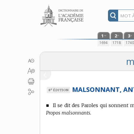
Aller au contenu
1
2
3
re
e
e
1694
1718
174
m
MALSONNANT, AN
e
8
ÉDITION
■
Il se dit des Paroles qui sonnent m
Propos malsonnants.