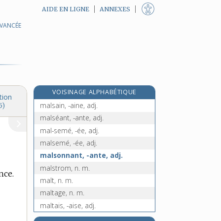
AIDE EN LIGNE
ANNEXES
AVANCÉE
malpeigné, -ée, n.
malplaisant, -ante, adj.
malpoli, -ie, adj.
malpropre, adj.
malproprement, adv.
VOISINAGE ALPHABÉTIQUE
malpropreté, n. f.
tion
malsain, -aine, adj.
5)
malséant, -ante, adj.
mal-semé, -ée, adj.
malsemé, -ée, adj.
malsonnant, -ante, adj.
malstrom, n. m.
nce.
malt, n. m.
maltage, n. m.
maltais, -aise, adj.
e
maltalent, n. m.
[2
édition]