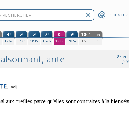
RECHERCHE 
4
5
6
7
8
9
10
e
e
e
e
e
édition
e
e
0
1762
1798
1835
1878
1935
2024
EN COURS
alsonnant, ante
e
8
édi
(193
TE.
adj.
al aux oreilles parce qu’elles sont contraires à la bienséa