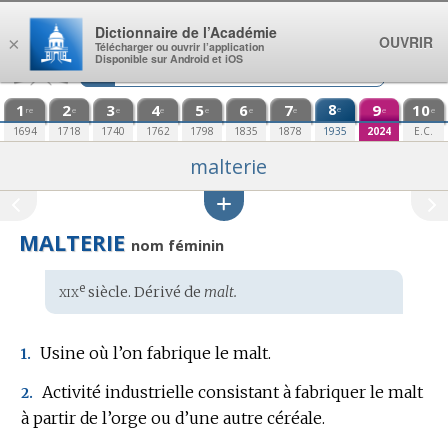
Aller au contenu
Dictionnaire de l’Académie
OUVRIR
×
Télécharger ou ouvrir l’application
Disponible sur Android et iOS
1
2
3
4
5
6
7
8
9
10
e
re
e
e
e
e
e
e
e
e
1694
1718
1740
1762
1798
1835
1878
1935
2024
E.C.
malterie
MALTERIE
nom féminin
xix
e
Étymologie
siècle. Dérivé de
malt.
:
Usine où l’on fabrique le malt.
1.
Activité industrielle consistant à fabriquer le malt
2.
à partir de l’orge ou d’une autre céréale.