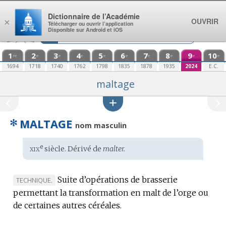
Aller au contenu
Dictionnaire de l’Académie
OUVRIR
×
Télécharger ou ouvrir l’application
Disponible sur Android et iOS
1
2
3
4
5
6
7
8
9
10
re
e
e
e
e
e
e
e
e
e
1694
1718
1740
1762
1798
1835
1878
1935
2024
E.C.
maltage
✻
MALTAGE
nom masculin
xix
e
Étymologie
siècle. Dérivé de
malter.
:
Suite d’opérations de brasserie
MARQUE
TECHNIQUE.
permettant la transformation en malt de l’orge ou
DE
de certaines autres céréales.
DOMAINE
: