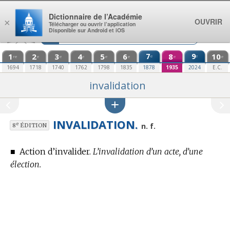
Aller au contenu
Dictionnaire de l’Académie
OUVRIR
×
Télécharger ou ouvrir l’application
Disponible sur Android et iOS
1
2
3
4
5
6
7
8
9
10
e
e
re
e
e
e
e
e
e
e
1694
1718
1740
1762
1798
1835
1878
1935
2024
E.C.
invalidation
INVALIDATION.
e
n. f.
8
ÉDITION
■
Action d’invalider.
L’invalidation d’un acte, d’une
élection.