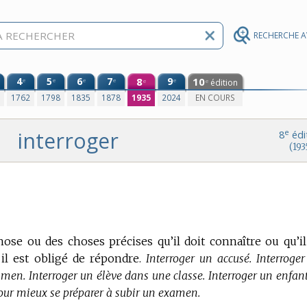
RECHERCHE 
4
5
6
7
8
9
10
e
e
e
e
e
édition
e
e
0
1762
1798
1835
1878
1935
2024
EN COURS
interroger
e
8
édi
(193
se ou des choses précises qu’il doit connaître ou qu’il
il est obligé de répondre.
Interroger un accusé. Interroger
men. Interroger un élève dans une classe. Interroger un enfant
our mieux se préparer à subir un examen.