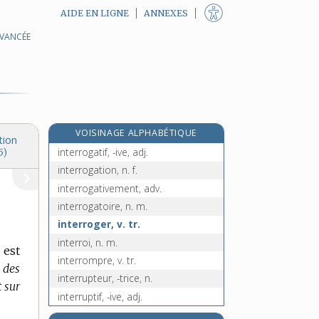
AIDE EN LIGNE
ANNEXES
AVANCÉE
interprofessionnel, -elle, adj.
interrégional, -ale, adj.
interrègne, n. m.
e
interrogant, adj.
[7
édition]
re
interrogat, n. m.
[1
édition]
VOISINAGE ALPHABÉTIQUE
interrogateur, -trice, n. et adj.
tion
interrogatif, -ive, adj.
5)
interrogation, n. f.
interrogativement, adv.
interrogatoire, n. m.
interroger, v. tr.
interroi, n. m.
 est
interrompre, v. tr.
 des
interrupteur, -trice, n.
 sur
interruptif, -ive, adj.
interruption, n. f.