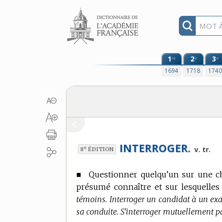
Aller au contenu
1
2
3
re
e
e
1694
1718
174
INTERROGER.
e
v. tr.
8
ÉDITION
■
Questionner quelqu’un sur une cho
présumé connaître et sur lesquelles 
témoins. Interroger un candidat à un exa
sa conduite. S’interroger mutuellement p