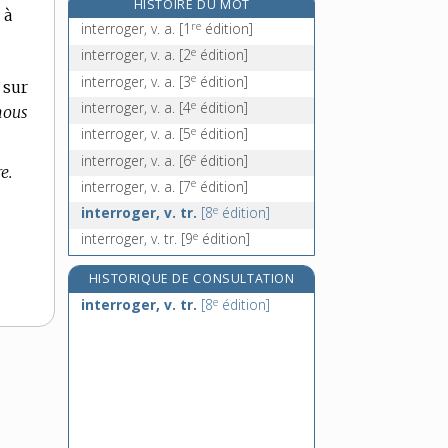
HISTOIRE DU MOT
 à
intersaison, n. f.
re
interroger, v. a.
[1
édition]
intersecté, -ée, adj.
e
interroger, v. a.
[2
édition]
intersection, n. f.
e
interroger, v. a.
[3
édition]
 sur
intersession, n. f.
e
interroger, v. a.
[4
édition]
nous
e
interroger, v. a.
[5
édition]
e
interroger, v. a.
[6
édition]
e.
e
interroger, v. a.
[7
édition]
e
interroger, v. tr.
[8
édition]
e
interroger, v. tr.
[9
édition]
HISTORIQUE DE CONSULTATION
e
interroger, v. tr.
[8
édition]