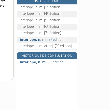
HISTOIRE DU MOT
e
intermédiat, ate, adj.
[7
édition]
e et
e
interlope, n. m.
[3
édition]
intermezzo, n. m.
e
interlope, n. m.
[4
édition]
interminable, adj.
e
interlope, n. m.
[5
édition]
interminablement, adv.
e
interlope, n. m.
[6
édition]
e
interlope, n. m.
[7
édition]
e
interlope, n. m.
[8
édition]
e
interlope, n. m. et adj.
[9
édition]
HISTORIQUE DE CONSULTATION
e
interlope, n. m.
[8
édition]