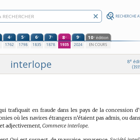
RECHERCHE 
4
5
6
7
8
9
10
e
e
e
e
e
édition
e
e
0
1762
1798
1835
1878
1935
2024
EN COURS
interlope
e
8
édi
(193
i trafiquait en fraude dans les pays de la concession d
ies où les navires étrangers n’étaient pas admis, ou dans
et adjectivement,
Commerce interlope.
ément Qui est suspect, de mauvaise apparence.
Société inter