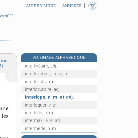
AIDE EN LIGNE
ANNEXES
AVANCÉE
interjection [II], n. f.
interjeter, v. tr.
interleukine, n. f.
interlignage, n. m.
interligne, n.
VOISINAGE ALPHABÉTIQUE
interligner, v. tr.
tion
interlinéaire, adj.
5)
interlocuteur, -trice, n.
interlocution, n. f.
interlocutoire, adj.
interlope, n. m. et adj.
interloquer, v. tr.
’une
interlude, n. m.
 les
intermaxillaire, adj.
intermède, n. m.
intermédiaire, adj. et n.
lope.