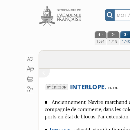
Aller au contenu
1
2
3
e
re
e
1694
1718
174
INTERLOPE.
e
n. m.
8
ÉDITION
■
Anciennement, Navire marchand qu
compagnie de commerce, dans les colon
ports en état de blocus.
Par extension 
Interlope,
■
adjectif, signifie figur