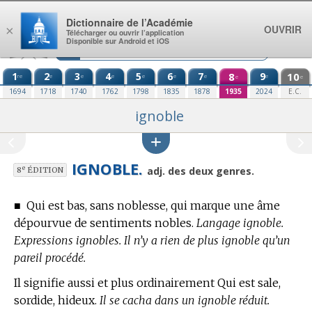
Aller au contenu
Dictionnaire de l’Académie
OUVRIR
×
Télécharger ou ouvrir l’application
Disponible sur Android et iOS
1
2
3
4
5
6
7
8
9
10
re
e
e
e
e
e
e
e
e
e
1694
1718
1740
1762
1798
1835
1878
1935
2024
E.C.
ignoble
IGNOBLE.
e
adj. des deux genres.
8
ÉDITION
■
Qui est bas, sans noblesse, qui marque une âme
dépourvue de sentiments nobles.
Langage ignoble.
Expressions ignobles. Il n’y a rien de plus ignoble qu’un
pareil procédé.
Il signifie aussi et plus ordinairement Qui est sale,
sordide, hideux.
Il se cacha dans un ignoble réduit.