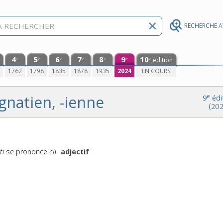
RECHERCHE 
4
5
6
7
8
9
10
édition
e
e
e
e
e
e
e
0
1762
1798
1835
1878
1935
2024
EN COURS
ignatien, -ienne
e
9
édi
(202
Prononciation
(
ti
se prononce
ci
)
adjectif
: