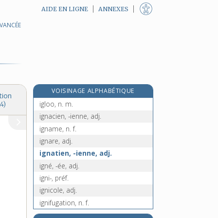
AIDE EN LIGNE
ANNEXES
AVANCÉE
idole, n. f.
idonéité, n. f.
idylle, n. f.
idyllique, adj.
i.e., abrév.
VOISINAGE ALPHABÉTIQUE
if, n. m.
tion
igloo, n. m.
4)
ignacien, -ienne, adj.
igname, n. f.
ignare, adj.
ignatien, -ienne, adj.
igné, -ée, adj.
igni-, préf.
ignicole, adj.
ignifugation, n. f.
ignifuge, adj.