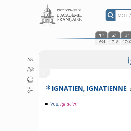
Aller au contenu
1
2
3
re
e
e
1694
1718
174
✻
IGNATIEN, IGNATIENNE
■
Voir
Ignacien
.