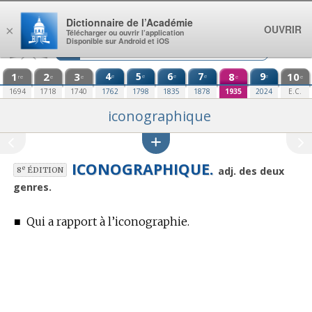
Aller au contenu
Dictionnaire de l’Académie
OUVRIR
×
Télécharger ou ouvrir l’application
Disponible sur Android et iOS
1
2
3
4
5
6
7
8
9
10
e
e
e
e
e
re
e
e
e
e
1694
1718
1740
1762
1798
1835
1878
1935
2024
E.C.
iconographique
ICONOGRAPHIQUE.
e
adj. des deux
8
ÉDITION
genres.
■
Qui a rapport à l’iconographie.