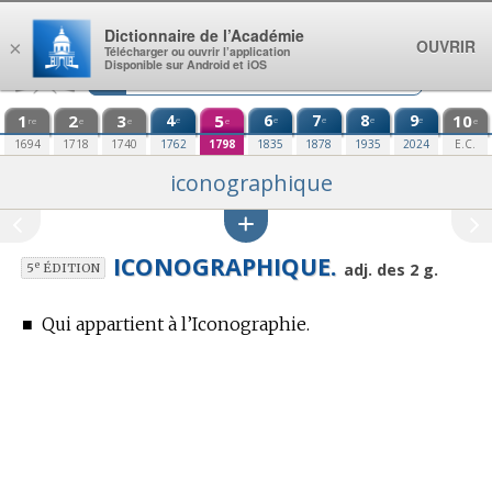
Aller au contenu
Dictionnaire de l’Académie
OUVRIR
×
Télécharger ou ouvrir l’application
Disponible sur Android et iOS
1
2
3
4
5
6
7
8
9
10
e
e
e
e
e
re
e
e
e
e
1694
1718
1740
1762
1798
1835
1878
1935
2024
E.C.
iconographique
ICONOGRAPHIQUE.
e
adj. des 2 g.
5
ÉDITION
■
Qui appartient à l’Iconographie.