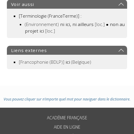
Voir aussi
[Terminologie (FranceTerme)] :
(Environnement)
ni ici, ni ailleurs
[loc.]
●
non au
projet ici
[loc.]
Liens externes
[Francophonie (BDLP)]
ici
(Belgique)
Vous pouvez cliquer sur n’importe quel mot pour naviguer dans le dictionnaire.
ACADÉMIE FRANÇAISE
AIDE EN LIGNE