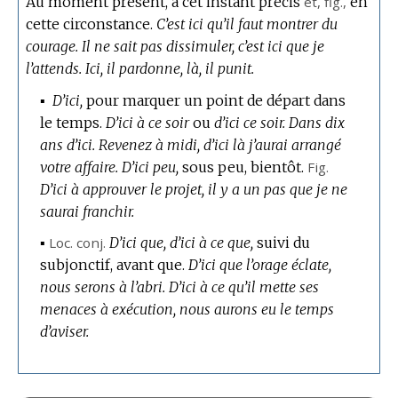
Au moment présent, à cet instant précis
et,
fig.
,
en
cette circonstance.
C’est ici qu’il faut montrer du
courage.
Il ne sait pas dissimuler, c’est ici que je
l’attends.
Ici, il pardonne, là, il punit.
▪
D’ici,
pour marquer un point de départ dans
le temps.
D’ici à ce soir
ou
d’ici ce soir.
Dans dix
ans d’ici.
Revenez à midi, d’ici là j’aurai arrangé
votre affaire.
D’ici peu,
sous peu, bientôt.
Fig.
D’ici à approuver le projet, il y a un pas que je ne
saurai franchir.
▪
Loc.
conj.
D’ici que, d’ici à ce que,
suivi du
subjonctif, avant que.
D’ici que l’orage éclate,
nous serons à l’abri.
D’ici à ce qu’il mette ses
menaces à exécution, nous aurons eu le temps
d’aviser.