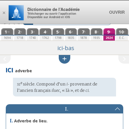
Aller au contenu
Dictionnaire de l’Académie
OUVRIR
×
Télécharger ou ouvrir l’application
Disponible sur Android et iOS
1
2
3
4
5
6
7
8
9
10
re
e
e
e
e
e
e
e
e
e
1694
1718
1740
1762
1798
1835
1878
1935
2024
E.C.
ici-bas
ICI
adverbe
xi
e
Étymologie
siècle. Composé d’un
i‑
provenant de
:
l’
ancien français
iluec,
« là », et de
ci.
I.
I.
Adverbe de lieu.