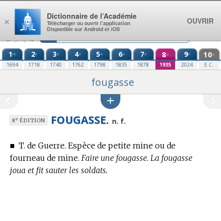
Aller au contenu
Dictionnaire de l’Académie
OUVRIR
×
Télécharger ou ouvrir l’application
Disponible sur Android et iOS
1
2
3
4
5
6
7
8
9
10
re
e
e
e
e
e
e
e
e
e
1694
1718
1740
1762
1798
1835
1878
1935
2024
E.C.
fougasse
FOUGASSE.
e
n. f.
8
ÉDITION
■
T. de Guerre.
Espèce de petite mine ou de
fourneau de mine.
Faire une fougasse. La fougasse
joua et fit sauter les soldats.