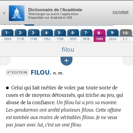
Aller au contenu
Dictionnaire de l’Académie
OUVRIR
×
Télécharger ou ouvrir l’application
Disponible sur Android et iOS
1
2
3
4
5
6
7
8
9
10
re
e
e
e
e
e
e
e
e
e
1694
1718
1740
1762
1798
1835
1878
1935
2024
E.C.
filou
FILOU.
e
n. m.
8
ÉDITION
■
Celui qui fait métier de voler par toute sorte de
ruses et de moyens détournés, qui triche au jeu, qui
abuse de la confiance.
Un filou lui a pris sa montre.
Les gendarmes ont arrêté plusieurs filous. Cette affaire
est tombée aux mains de véritables filous. Je ne veux
pas jouer avec lui, c’est un vrai filou.