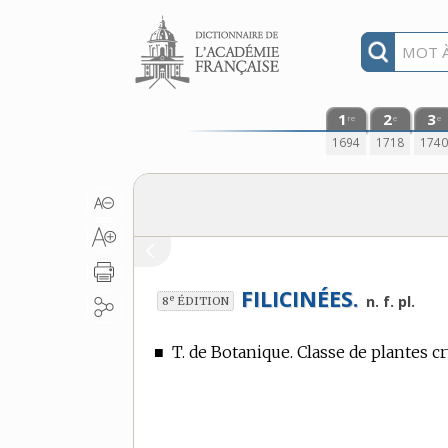
Aller au contenu
1
2
3
re
e
e
1694
1718
174
FILICINÉES.
e
n. f. pl.
8
ÉDITION
■
T. de Botanique.
Classe de plantes c