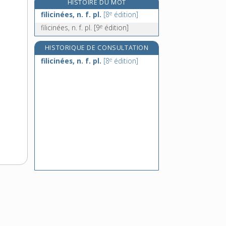
HISTOIRE DU MOT
filin, n. m.
e
filicinées, n. f. pl.
[8
édition]
filipendule, adj. et n. f.
e
filicinées, n. f. pl.
[9
édition]
fille, n. f.
fillette [I], n. f.
HISTORIQUE DE CONSULTATION
e
filicinées, n. f. pl.
[8
édition]