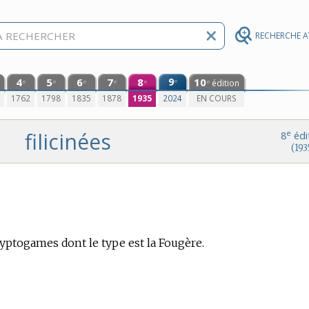
RECHERCHE 
4
5
6
7
8
9
10
e
édition
e
e
e
e
e
e
0
1762
1798
1835
1878
1935
2024
EN COURS
filicinées
e
8
édi
(193
ryptogames dont le type est la Fougère.