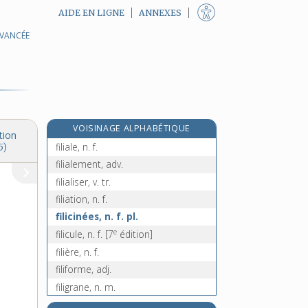
AIDE EN LIGNE
ANNEXES
AVANCÉE
filet [II], n. m.
filetage, n. m.
fileté, n. m.
fileter, v. tr.
fileur, -euse, n.
VOISINAGE ALPHABÉTIQUE
filial, -ale, adj.
tion
filiale, n. f.
5)
filialement, adv.
filialiser, v. tr.
filiation, n. f.
filicinées, n. f. pl.
e
filicule, n. f.
[7
édition]
filière, n. f.
filiforme, adj.
filigrane, n. m.
filigraner, v. tr.