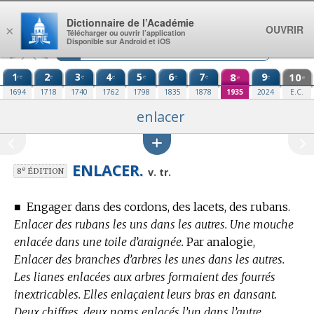
Aller au contenu
Dictionnaire de l’Académie
OUVRIR
×
Télécharger ou ouvrir l’application
Disponible sur Android et iOS
1
2
3
4
5
6
7
8
9
10
re
e
e
e
e
e
e
e
e
e
1694
1718
1740
1762
1798
1835
1878
1935
2024
E.C.
enlacer
ENLACER.
e
v. tr.
8
ÉDITION
■
Engager dans des cordons, des lacets, des rubans.
Enlacer des rubans les uns dans les autres. Une mouche
enlacée dans une toile d’araignée.
Par analogie,
Enlacer des branches d’arbres les unes dans les autres.
Les lianes enlacées aux arbres formaient des fourrés
inextricables. Elles enlaçaient leurs bras en dansant.
Deux chiffres, deux noms enlacés l’un dans l’autre.