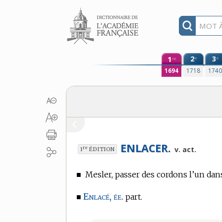
Aller au contenu
1
2
3
e
e
re
1694
1718
174
ENLACER.
re
v. act.
1
ÉDITION
■
Mesler, passer des cordons l’un dans
Enlacé, ée.
■
part.