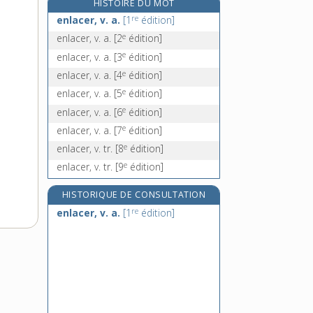
HISTOIRE DU MOT
enlevure, n. f.
re
enlacer, v. a.
[1
édition]
enlier, v. tr.
e
enlacer, v. a.
[2
édition]
e
enligner, v. tr.
[7
édition]
e
enlacer, v. a.
[3
édition]
enlisement, n. m.
e
enlacer, v. a.
[4
édition]
e
enlacer, v. a.
[5
édition]
e
enlacer, v. a.
[6
édition]
e
enlacer, v. a.
[7
édition]
e
enlacer, v. tr.
[8
édition]
e
enlacer, v. tr.
[9
édition]
HISTORIQUE DE CONSULTATION
re
enlacer, v. a.
[1
édition]