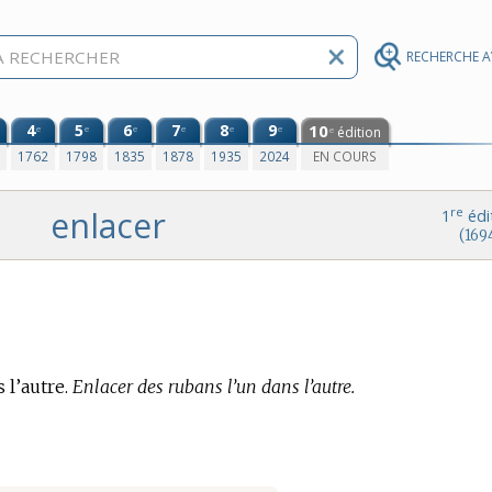
RECHERCHE 
4
5
6
7
8
9
10
e
e
e
e
e
e
édition
e
0
1762
1798
1835
1878
1935
2024
EN COURS
enlacer
re
1
édi
(169
 l’autre.
Enlacer des rubans l’un dans l’autre.