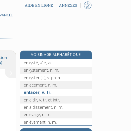
AIDE EN LIGNE
ANNEXES
AVANCÉE
enjolivure, n. f.
enjoué, -ée, adj.
enjouement, n. m.
enjuponner, v. tr.
enképhaline, n. f.
e
VOISINAGE ALPHABÉTIQUE
enkiridion, n. m.
[4
édition]
tion
enkysté, -ée, adj.
4)
enkystement, n. m.
enkyster (s'), v. pron.
enlacement, n. m.
enlacer, v. tr.
enlaidir, v. tr. et intr.
enlaidissement, n. m.
enlevage, n. m.
enlèvement, n. m.
enlever, v. tr.