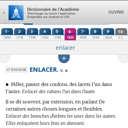
Aller au contenu
Dictionnaire de l’Académie
OUVRIR
×
Télécharger ou ouvrir l’application
Disponible sur Android et iOS
1
2
3
4
5
6
7
8
9
10
re
e
e
e
e
e
e
e
e
e
1694
1718
1740
1762
1798
1835
1878
1935
2024
E.C.
enlacer
ENLACER.
e
v. a.
6
ÉDITION
■
Mêler, passer des cordons, des lacets l’un dans
l’autre.
Enlacer des rubans l’un dans l’autre.
Il se dit souvent, par extension, en parlant De
certaines autres choses longues et flexibles.
Enlacer des branches d’arbres les unes dans les autres.
Elles enlaçaient leurs bras en dansant.