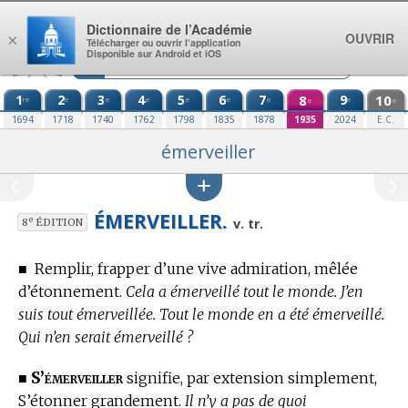
Aller au contenu
Dictionnaire de l’Académie
OUVRIR
×
Télécharger ou ouvrir l’application
Disponible sur Android et iOS
1
2
3
4
5
6
7
8
9
10
re
e
e
e
e
e
e
e
e
e
1694
1718
1740
1762
1798
1835
1878
1935
2024
E.C.
émerveiller
ÉMERVEILLER.
e
v. tr.
8
ÉDITION
■
Remplir, frapper d’une vive admiration, mêlée
d’étonnement.
Cela a émerveillé tout le monde. J’en
suis tout émerveillée. Tout le monde en a été émerveillé.
Qui n’en serait émerveillé ?
S’émerveiller
■
signifie, par extension simplement,
S’étonner grandement.
Il n’y a pas de quoi