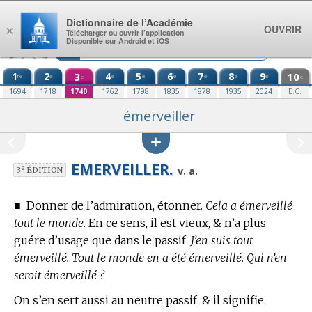
Aller au contenu
Dictionnaire de l’Académie
OUVRIR
×
Télécharger ou ouvrir l’application
Disponible sur Android et iOS
1
2
3
4
5
6
7
8
9
10
re
e
e
e
e
e
e
e
e
e
1694
1718
1740
1762
1798
1835
1878
1935
2024
E.C.
émerveiller
EMERVEILLER.
e
v. a.
3
ÉDITION
■
Donner de l’admiration, étonner.
Cela a émerveillé
tout le monde.
En ce sens, il est vieux, & n’a plus
guére d’usage que dans le passif.
J’en suis tout
émerveillé. Tout le monde en a été émerveillé. Qui n’en
seroit émerveillé ?
On s’en sert aussi au neutre passif, & il signifie,