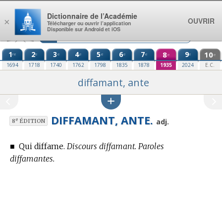
Aller au contenu
Dictionnaire de l’Académie
OUVRIR
×
Télécharger ou ouvrir l’application
Disponible sur Android et iOS
1
2
3
4
5
6
7
8
9
10
re
e
e
e
e
e
e
e
e
e
1694
1718
1740
1762
1798
1835
1878
1935
2024
E.C.
diffamant, ante
DIFFAMANT, ANTE.
e
adj.
8
ÉDITION
■
Qui diffame.
Discours diffamant. Paroles
diffamantes.