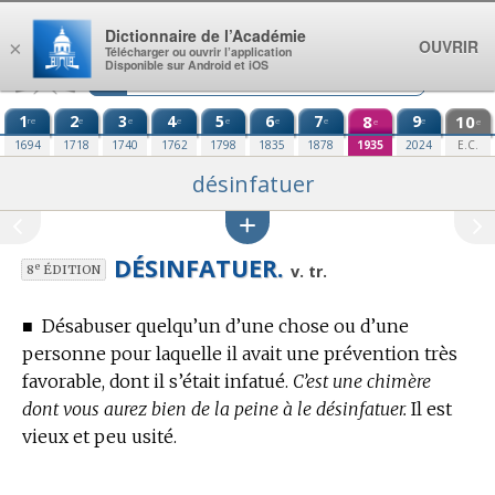
Aller au contenu
Dictionnaire de l’Académie
OUVRIR
×
Télécharger ou ouvrir l’application
Disponible sur Android et iOS
1
2
3
4
5
6
7
8
9
10
re
e
e
e
e
e
e
e
e
e
1694
1718
1740
1762
1798
1835
1878
1935
2024
E.C.
désinfatuer
DÉSINFATUER.
e
v. tr.
8
ÉDITION
■
Désabuser quelqu’un d’une chose ou d’une
personne pour laquelle il avait une prévention très
favorable, dont il s’était infatué.
C’est une chimère
dont vous aurez bien de la peine à le désinfatuer.
Il est
vieux et peu usité.