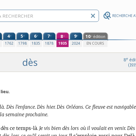
RECHERCHE 
4
5
6
7
8
9
10
e
e
e
e
e
édition
e
e
0
1762
1798
1835
1878
1935
2024
EN COURS
dès
e
8
édi
(193
lieu.
à. Dès l’enfance. Dès hier. Dès Orléans. Ce fleuve est navigable
s la semaine prochaine.
 dès ce temps-là.
Je vis bien dès lors où il voulait en venir. Dès
ès lors ce qu’il serait un jour.
Il s’emploie aussi pour Delà,