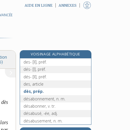
AIDE EN LIGNE
ANNEXES
AVANCÉE
dérouter, v. tr.
derrick, n. m.
derrière, prép., adv. et n. m.
derviche, n. m.
dervis, n. m.
VOISINAGE ALPHABÉTIQUE
des- [I], préf.
tion
des- [II], préf.
5)
dés- [I], préf.
dés- [II], préf.
des, article
dès, prép.
désabonnement, n. m.
 dès
désabonner, v. tr.
désabusé, -ée, adj.
désabusement, n. m.
 lors
désabuser, v. tr.
 par