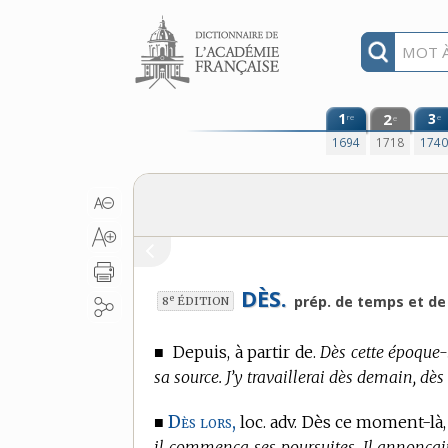
Aller au contenu
1
2
3
re
e
e
1694
1718
174
DÈS.
e
prép. de temps et de 
8
ÉDITION
■
Depuis, à partir de.
Dès cette époque-l
sa source. J’y travaillerai dès demain, dè
Dès lors,
■
loc. adv. Dès ce moment-là,
il commença ses poursuites. Il annonçait d