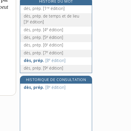
HISTOIRE DU MOT
désacclimater, v. tr.
 peut
re
dés, prép.
[1
édition]
désaccord, n. m.
dès, prép. de temps et de lieu
désaccorder, v. tr.
e
[3
édition]
désaccouplement, n. m.
e
dès, prép.
[4
édition]
e
dès, prép.
[5
édition]
e
dès, prép.
[6
édition]
e
dès, prép.
[7
édition]
e
dès, prép.
[8
édition]
e
dès, prép.
[9
édition]
HISTORIQUE DE CONSULTATION
e
dès, prép.
[8
édition]