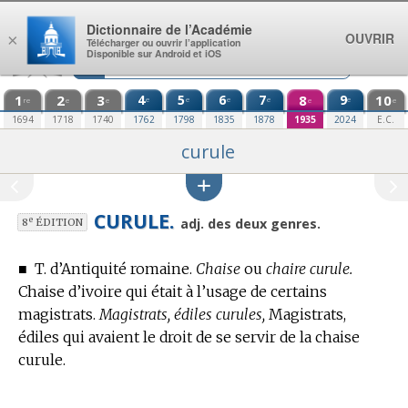
Aller au contenu
Dictionnaire de l’Académie
OUVRIR
×
Télécharger ou ouvrir l’application
Disponible sur Android et iOS
1
2
3
4
5
6
7
8
9
10
e
e
e
e
e
re
e
e
e
e
1694
1718
1740
1762
1798
1835
1878
1935
2024
E.C.
curule
CURULE.
e
adj. des deux genres.
8
ÉDITION
■
T. d’Antiquité romaine.
Chaise
ou
chaire curule.
Chaise d’ivoire qui était à l’usage de certains
magistrats.
Magistrats, édiles curules,
Magistrats,
édiles qui avaient le droit de se servir de la chaise
curule.