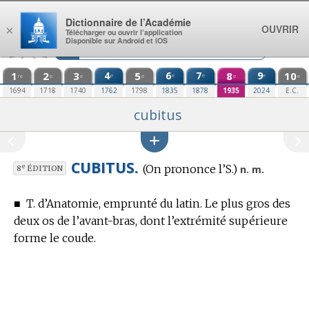
Aller au contenu
Dictionnaire de l’Académie
OUVRIR
×
Télécharger ou ouvrir l’application
Disponible sur Android et iOS
1
2
3
4
5
6
7
8
9
10
e
e
e
e
re
e
e
e
e
e
1694
1718
1740
1762
1798
1835
1878
1935
2024
E.C.
cubitus
CUBITUS.
(On prononce l’S.)
e
n. m.
8
ÉDITION
■
T. d’Anatomie,
emprunté du latin. Le plus gros des
deux os de l’avant-bras, dont l’extrémité supérieure
forme le coude.