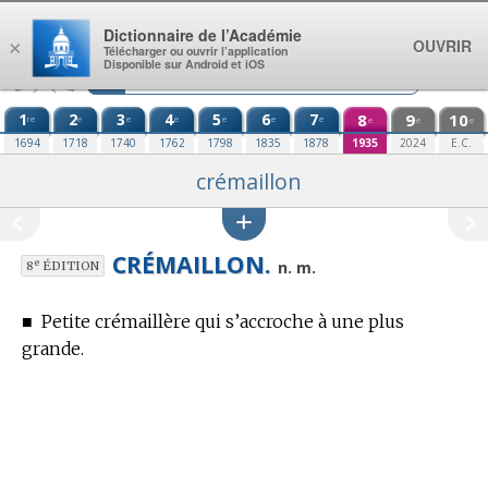
Aller au contenu
Dictionnaire de l’Académie
OUVRIR
×
Télécharger ou ouvrir l’application
Disponible sur Android et iOS
1
2
3
4
5
6
7
8
9
10
re
e
e
e
e
e
e
e
e
e
1694
1718
1740
1762
1798
1835
1878
1935
2024
E.C.
crémaillon
CRÉMAILLON.
e
n. m.
8
ÉDITION
■
Petite crémaillère qui s’accroche à une plus
grande.