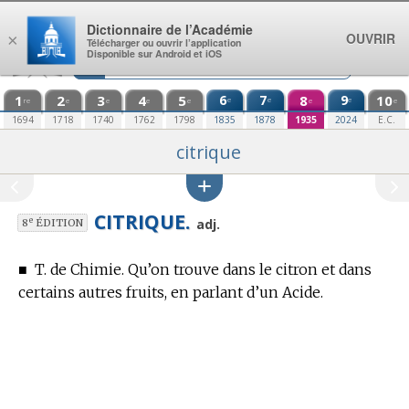
Aller au contenu
Dictionnaire de l’Académie
OUVRIR
×
Télécharger ou ouvrir l’application
Disponible sur Android et iOS
1
2
3
4
5
6
7
8
9
10
e
e
e
re
e
e
e
e
e
e
1694
1718
1740
1762
1798
1835
1878
1935
2024
E.C.
citrique
CITRIQUE.
e
adj.
8
ÉDITION
■
T. de Chimie.
Qu’on trouve dans le citron et dans
certains autres fruits, en parlant d’un Acide.