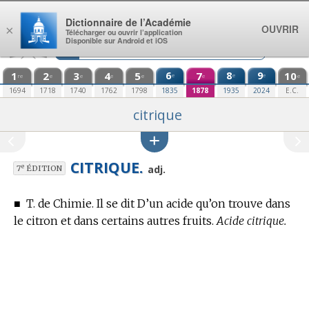
Aller au contenu
Dictionnaire de l’Académie
OUVRIR
×
Télécharger ou ouvrir l’application
Disponible sur Android et iOS
1
2
3
4
5
6
7
8
9
10
e
e
e
re
e
e
e
e
e
e
1694
1718
1740
1762
1798
1835
1878
1935
2024
E.C.
citrique
CITRIQUE.
e
adj.
7
ÉDITION
■
T. de Chimie.
Il se dit D’un acide qu’on trouve dans
le citron et dans certains autres fruits.
Acide citrique.