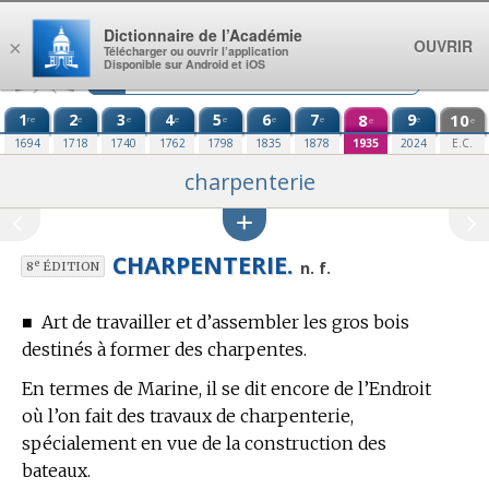
Aller au contenu
Dictionnaire de l’Académie
OUVRIR
×
Télécharger ou ouvrir l’application
Disponible sur Android et iOS
1
2
3
4
5
6
7
8
9
10
re
e
e
e
e
e
e
e
e
e
1694
1718
1740
1762
1798
1835
1878
1935
2024
E.C.
charpenterie
CHARPENTERIE.
e
n. f.
8
ÉDITION
■
Art de travailler et d’assembler les gros bois
destinés à former des charpentes.
En
termes de Marine,
il se dit encore de l’Endroit
où l’on fait des travaux de charpenterie,
spécialement en vue de la construction des
bateaux.