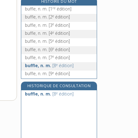
HISTOIRE DU MOT
bugle [II], n. m.
re
buffle, n. m.
[1
édition]
buglosse, n. f.
e
buffle, n. m.
[2
édition]
bugne, n. f.
e
buffle, n. m.
[3
édition]
e
bugrande, n. f.
[5
édition]
e
buffle, n. m.
[4
édition]
e
buffle, n. m.
[5
édition]
e
buffle, n. m.
[6
édition]
e
buffle, n. m.
[7
édition]
e
buffle, n. m.
[8
édition]
e
buffle, n. m.
[9
édition]
HISTORIQUE DE CONSULTATION
e
buffle, n. m.
[8
édition]