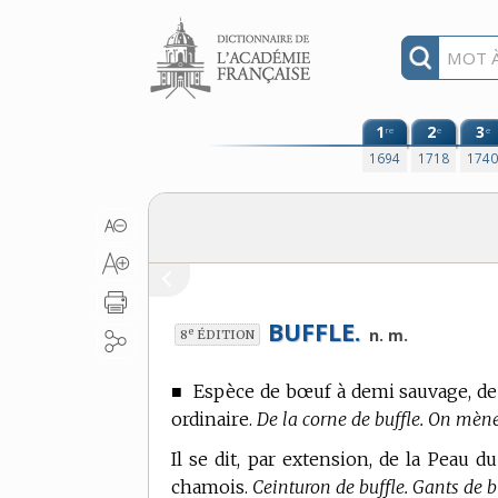
Aller au contenu
1
2
3
re
e
e
1694
1718
174
BUFFLE.
e
n. m.
8
ÉDITION
■
Espèce de bœuf à demi sauvage, de 
ordinaire.
De la corne de buffle. On mène
Il se dit, par extension, de la Peau
chamois.
Ceinturon de buffle. Gants de bu