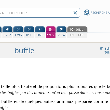
RECHERCHE 
4
5
6
7
8
9
10
e
e
e
e
e
édition
e
e
0
1762
1798
1835
1878
1935
2024
EN COURS
buffle
e
8
édi
(193
taille plus haute et de proportions plus robustes que le 
 les buffles par des anneaux qu’on leur passe dans les naseaux
 du buffle et de quelques autres animaux préparée comme 
ffle.