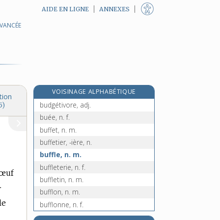
AIDE EN LIGNE
ANNEXES
AVANCÉE
bûcheur, -euse, n.
bucolique, adj.
bucrane, n. m.
budget, n. m.
budgétaire, adj.
VOISINAGE ALPHABÉTIQUE
budgétiser, v. tr.
tion
budgétivore, adj.
5)
buée, n. f.
buffet, n. m.
buffetier, -ière, n.
buffle, n. m.
buffleterie, n. f.
bœuf
buffletin, n. m.
.
bufflon, n. m.
le
bufflonne, n. f.
bugle [I], n. f.