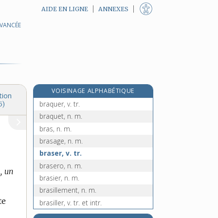
AIDE EN LIGNE
ANNEXES
AVANCÉE
e
branloire, n. f.
[7
édition]
branquignol, n. m.
braquage, n. m.
braque, n. m.
braquemart, n. m.
VOISINAGE ALPHABÉTIQUE
braquement, n. m.
tion
braquer, v. tr.
5)
braquet, n. m.
bras, n. m.
brasage, n. m.
braser, v. tr.
brasero, n. m.
l, un
brasier, n. m.
brasillement, n. m.
te
brasiller, v. tr. et intr.
bras-le-corps (à), loc. adv.