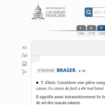
Aller au contenu
1
2
3
e
re
e
1694
1718
174
BRASER.
e
v. tr.
8
ÉDITION
■
T. d’Arts.
Constituer une pièce uniqu
canon. Ce canon de fusil a été mal brasé.
Il signifie aussi intransitivement Se fe
de sel des marais salants.