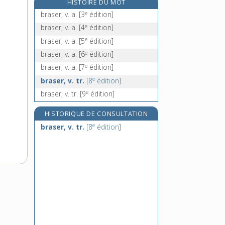
HISTOIRE DU MOT
brasque, n. f.
e
braser, v. a.
[3
édition]
brasquer, v. tr.
e
braser, v. a.
[4
édition]
brassage [I], n. m.
e
braser, v. a.
[5
édition]
brassage [II], n. m.
e
braser, v. a.
[6
édition]
e
braser, v. a.
[7
édition]
e
braser, v. tr.
[8
édition]
e
braser, v. tr.
[9
édition]
HISTORIQUE DE CONSULTATION
e
braser, v. tr.
[8
édition]