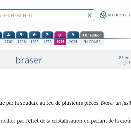
RECHERCHE 
4
5
6
7
8
9
10
e
e
e
e
e
édition
e
e
0
1762
1798
1835
1878
1935
2024
EN COURS
braser
e
8
édi
(193
e par la soudure au feu de plusieurs pièces.
Braser un fusi
ndiller par l’effet de la cristallisation en parlant de la croû