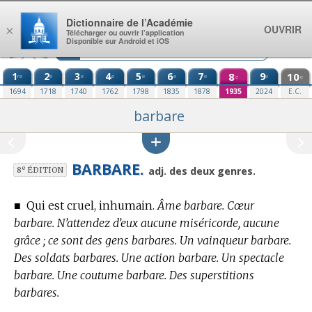
Aller au contenu
Dictionnaire de l’Académie
OUVRIR
×
Télécharger ou ouvrir l’application
Disponible sur Android et iOS
1
2
3
4
5
6
7
8
9
10
re
e
e
e
e
e
e
e
e
e
1694
1718
1740
1762
1798
1835
1878
1935
2024
E.C.
barbare
BARBARE.
e
adj. des deux genres.
8
ÉDITION
■
Qui est cruel, inhumain.
Âme barbare. Cœur
barbare. N’attendez d’eux aucune miséricorde, aucune
grâce ; ce sont des gens barbares. Un vainqueur barbare.
Des soldats barbares. Une action barbare. Un spectacle
barbare. Une coutume barbare. Des superstitions
barbares.