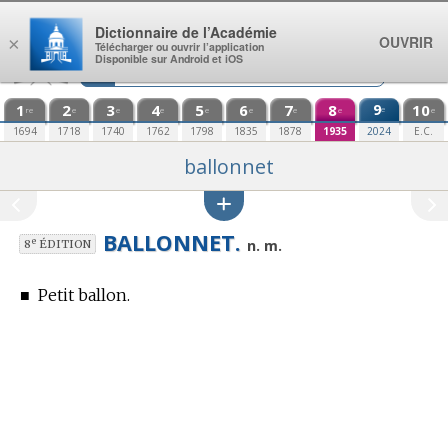
Aller au contenu
Dictionnaire de l’Académie
OUVRIR
×
Télécharger ou ouvrir l’application
Disponible sur Android et iOS
1
2
3
4
5
6
7
8
9
10
e
re
e
e
e
e
e
e
e
e
1694
1718
1740
1762
1798
1835
1878
1935
2024
E.C.
ballonnet
BALLONNET.
e
n. m.
8
ÉDITION
■
Petit ballon.