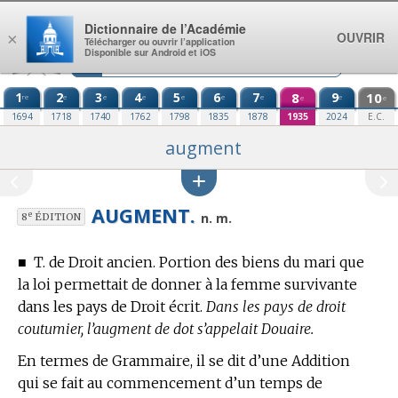
Aller au contenu
Dictionnaire de l’Académie
OUVRIR
×
Télécharger ou ouvrir l’application
Disponible sur Android et iOS
1
2
3
4
5
6
7
8
9
10
re
e
e
e
e
e
e
e
e
e
1694
1718
1740
1762
1798
1835
1878
1935
2024
E.C.
augment
AUGMENT.
e
n. m.
8
ÉDITION
■
T. de Droit ancien.
Portion des biens du mari que
la loi permettait de donner à la femme survivante
dans les pays de Droit écrit.
Dans les pays de droit
coutumier, l’augment de dot s’appelait Douaire.
En
termes de Grammaire,
il se dit d’une Addition
qui se fait au commencement d’un temps de